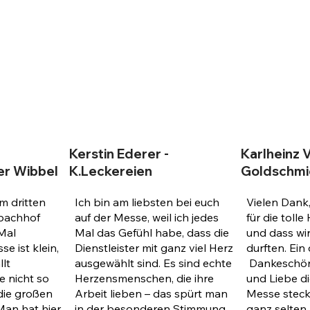
Kerstin Ederer -
Karlheinz V
er Wibbel
K.Leckereien
Goldschmi
m dritten
Ich bin am liebsten bei euch
Vielen Dank
nbachhof
auf der Messe, weil ich jedes
für die toll
Mal
Mal das Gefühl habe, dass die
und dass wir 
se ist klein,
Dienstleister mit ganz viel Herz
durften. Ein 
llt
ausgewählt sind. Es sind echte
Dankeschön 
e nicht so
Herzensmenschen, die ihre
und Liebe di
 die großen
Arbeit lieben – das spürt man
Messe steckt
Man hat hier
in der besonderen Stimmung,
ganz selten