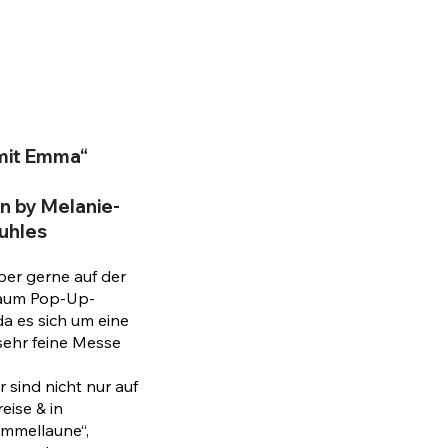
 mit Emma“
n by Melanie-
Kuhles
uper gerne auf der
raum Pop-Up-
a es sich um eine
sehr feine Messe
 sind nicht nur auf
eise & in
mmellaune“,