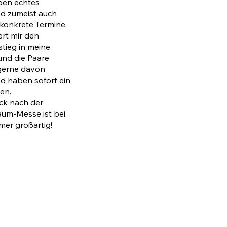
ben echtes
nd zumeist auch
konkrete Termine.
ert mir den
stieg in meine
und die Paare
 gerne davon
nd haben sofort ein
en.
ck nach der
aum-Messe ist bei
mer großartig!