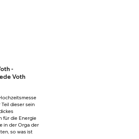
oth -
ede Voth
,
e Hochzeitsmesse
Teil dieser sein
dickes
für die Energie
e in der Orga der
en, so was ist