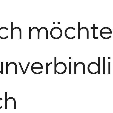
Ich möchte
unverbindli
h 