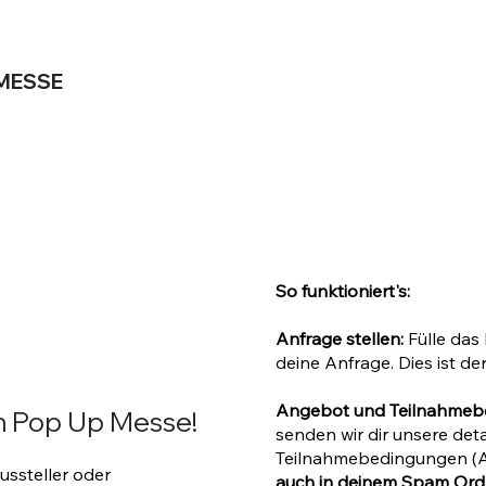
SMESSE
So funktioniert's:
Anfrage stellen:
Fülle das
deine Anfrage. Dies ist de
Angebot und Teilnahme
m Pop Up Messe!
senden wir dir unsere detai
Teilnahmebedingungen (A
ussteller oder
auch in deinem Spam Ordn