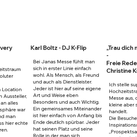
Ivery
Karl Boltz - DJ K-Flip
„Trau dich
-
Bei Janas Messe fühlt man
Freie Rede
sich in erster Linie einfach
eitstraum
Christine 
wohl. Als Mensch, als Freund
oluter
und auch als Dienstleister.
Ich stelle s
Jeder ist hier auf seine eigene
 Location
Hochzeitst
Art und Weise eben
n Aussteller,
Messe aus, d
Besonders und auch Wichtig.
 an alles
kleine aber 
Ein gemeinsames Miteinander
osphäre war
handelt.
ist hier einfach von Anfang bis
und man
Die Besucher
Ende deutlich spürbar. Jeder
s hier echte
Inspirationsr
hat seinen Platz und seine
ren.
„Prospektsa
Rolle in der man sich